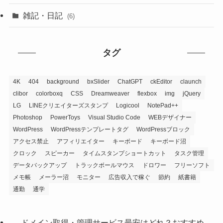
雑記・日記
(6)
タグ
4K
404
background
bxSlider
ChatGPT
ckEditor
claunch
clibor
colorboxq
CSS
Dreamweaver
flexbox
img
jQuery
LG
LINEクリエイターズスタンプ
Logicool
NotePad++
Photoshop
PowerToys
Visual Studio Code
WEBデザイナー
WordPress
WordPressテンプレートタグ
WordPressブロック
アクセス禁止
アフィリエイター
キーボード
キーボード沼
クロック
スピーカー
タイムスタンプショートカット
タスク管理
データバックアップ
トラックボールマウス
ドロワー
フリーソフト
メモ帳
メーラー沼
モニター
広告収入で稼ぐ
節約
紙書籍
通勤
通学
ドメイン取得・管理サービス最安はどれ？おすすめ