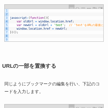
1
2
3
javascript
:
(
function
(
)
{
4
var
oldUrl
=
window
.
location
.
href
;
5
var
newUrl
=
oldUrl
+
'test'
;
// 'test'をURLの最後に追
6
window
.
location
.
href
=
newUrl
;
7
}
)
(
)
;
8
9
URLの一部を置換する
同じようにブックマークの編集を行い、下記のコ
ードを入力します。