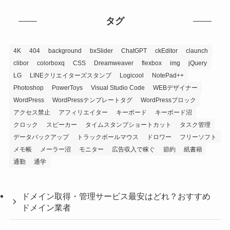
タグ
4K
404
background
bxSlider
ChatGPT
ckEditor
claunch
clibor
colorboxq
CSS
Dreamweaver
flexbox
img
jQuery
LG
LINEクリエイターズスタンプ
Logicool
NotePad++
Photoshop
PowerToys
Visual Studio Code
WEBデザイナー
WordPress
WordPressテンプレートタグ
WordPressブロック
アクセス禁止
アフィリエイター
キーボード
キーボード沼
クロック
スピーカー
タイムスタンプショートカット
タスク管理
データバックアップ
トラックボールマウス
ドロワー
フリーソフト
メモ帳
メーラー沼
モニター
広告収入で稼ぐ
節約
紙書籍
通勤
通学
ドメイン取得・管理サービス最安はどれ？おすすめ
ドメイン業者