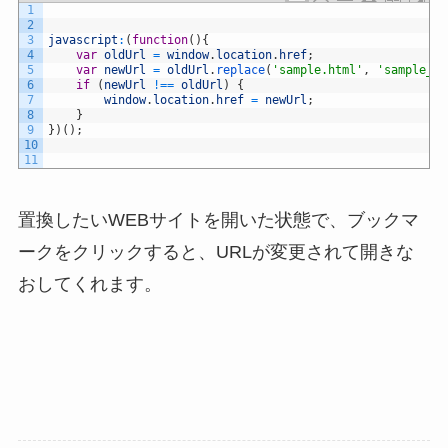
1
2
3
javascript
:
(
function
(
)
{
4
var
oldUrl
=
window
.
location
.
href
;
5
var
newUrl
=
oldUrl
.
replace
(
'sample.html'
,
'sample_b.
6
if
(
newUrl
!==
oldUrl
)
{
7
window
.
location
.
href
=
newUrl
;
8
}
9
}
)
(
)
;
10
11
置換したいWEBサイトを開いた状態で、ブックマ
ークをクリックすると、URLが変更されて開きな
おしてくれます。