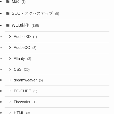
Mac
(1)
SEO・アクセスアップ
(5)
WEB制作
(128)
Adobe XD
(1)
AdobeCC
(8)
Affinity
(2)
CSS
(20)
dreamweaver
(5)
EC-CUBE
(3)
Fireworks
(1)
HTML
(3)