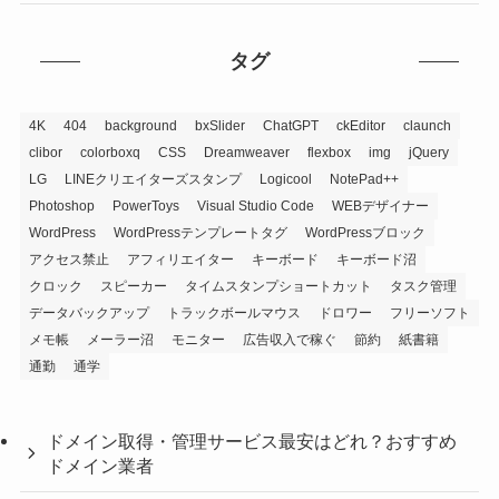
タグ
4K
404
background
bxSlider
ChatGPT
ckEditor
claunch
clibor
colorboxq
CSS
Dreamweaver
flexbox
img
jQuery
LG
LINEクリエイターズスタンプ
Logicool
NotePad++
Photoshop
PowerToys
Visual Studio Code
WEBデザイナー
WordPress
WordPressテンプレートタグ
WordPressブロック
アクセス禁止
アフィリエイター
キーボード
キーボード沼
クロック
スピーカー
タイムスタンプショートカット
タスク管理
データバックアップ
トラックボールマウス
ドロワー
フリーソフト
メモ帳
メーラー沼
モニター
広告収入で稼ぐ
節約
紙書籍
通勤
通学
ドメイン取得・管理サービス最安はどれ？おすすめ
ドメイン業者