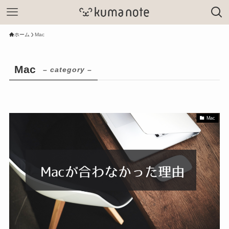
ホーム
Mac
Mac
– category –
Mac