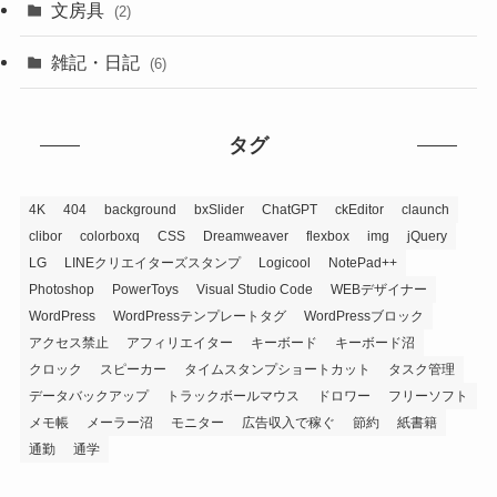
文房具
(2)
雑記・日記
(6)
タグ
4K
404
background
bxSlider
ChatGPT
ckEditor
claunch
clibor
colorboxq
CSS
Dreamweaver
flexbox
img
jQuery
LG
LINEクリエイターズスタンプ
Logicool
NotePad++
Photoshop
PowerToys
Visual Studio Code
WEBデザイナー
WordPress
WordPressテンプレートタグ
WordPressブロック
アクセス禁止
アフィリエイター
キーボード
キーボード沼
クロック
スピーカー
タイムスタンプショートカット
タスク管理
データバックアップ
トラックボールマウス
ドロワー
フリーソフト
メモ帳
メーラー沼
モニター
広告収入で稼ぐ
節約
紙書籍
通勤
通学