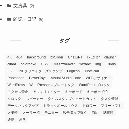
文房具
(2)
雑記・日記
(6)
タグ
4K
404
background
bxSlider
ChatGPT
ckEditor
claunch
clibor
colorboxq
CSS
Dreamweaver
flexbox
img
jQuery
LG
LINEクリエイターズスタンプ
Logicool
NotePad++
Photoshop
PowerToys
Visual Studio Code
WEBデザイナー
WordPress
WordPressテンプレートタグ
WordPressブロック
アクセス禁止
アフィリエイター
キーボード
キーボード沼
クロック
スピーカー
タイムスタンプショートカット
タスク管理
データバックアップ
トラックボールマウス
ドロワー
フリーソフト
メモ帳
メーラー沼
モニター
広告収入で稼ぐ
節約
紙書籍
通勤
通学