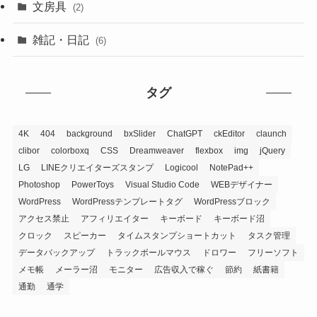
文房具
(2)
雑記・日記
(6)
タグ
4K
404
background
bxSlider
ChatGPT
ckEditor
claunch
clibor
colorboxq
CSS
Dreamweaver
flexbox
img
jQuery
LG
LINEクリエイターズスタンプ
Logicool
NotePad++
Photoshop
PowerToys
Visual Studio Code
WEBデザイナー
WordPress
WordPressテンプレートタグ
WordPressブロック
アクセス禁止
アフィリエイター
キーボード
キーボード沼
クロック
スピーカー
タイムスタンプショートカット
タスク管理
データバックアップ
トラックボールマウス
ドロワー
フリーソフト
メモ帳
メーラー沼
モニター
広告収入で稼ぐ
節約
紙書籍
通勤
通学