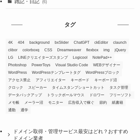
雑記・日記
(6)
タグ
4K
404
background
bxSlider
ChatGPT
ckEditor
claunch
clibor
colorboxq
CSS
Dreamweaver
flexbox
img
jQuery
LG
LINEクリエイターズスタンプ
Logicool
NotePad++
Photoshop
PowerToys
Visual Studio Code
WEBデザイナー
WordPress
WordPressテンプレートタグ
WordPressブロック
アクセス禁止
アフィリエイター
キーボード
キーボード沼
クロック
スピーカー
タイムスタンプショートカット
タスク管理
データバックアップ
トラックボールマウス
ドロワー
フリーソフト
メモ帳
メーラー沼
モニター
広告収入で稼ぐ
節約
紙書籍
通勤
通学
ドメイン取得・管理サービス最安はどれ？おすすめ
ドメイン業者