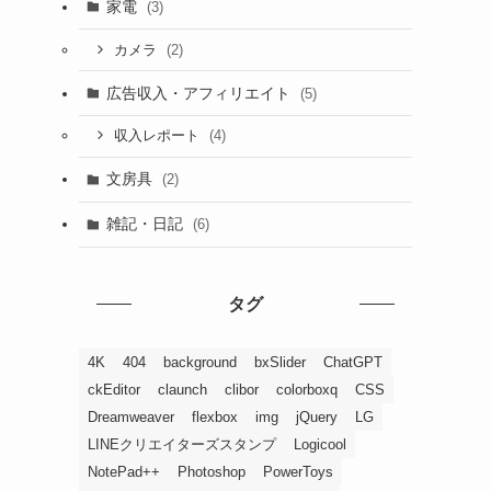
家電
(3)
(2)
カメラ
広告収入・アフィリエイト
(5)
(4)
収入レポート
文房具
(2)
雑記・日記
(6)
タグ
4K
404
background
bxSlider
ChatGPT
ckEditor
claunch
clibor
colorboxq
CSS
Dreamweaver
flexbox
img
jQuery
LG
LINEクリエイターズスタンプ
Logicool
NotePad++
Photoshop
PowerToys