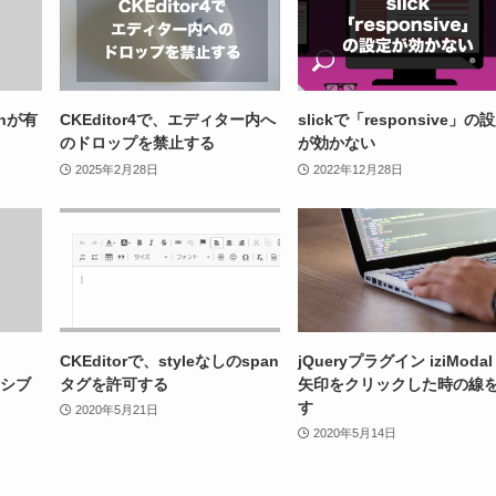
tonが有
CKEditor4で、エディター内へ
slickで「responsive」の
のドロップを禁止する
が効かない
2025年2月28日
2022年12月28日
CKEditorで、styleなしのspan
jQueryプラグイン iziModal
ンシブ
タグを許可する
矢印をクリックした時の線
す
2020年5月21日
2020年5月14日