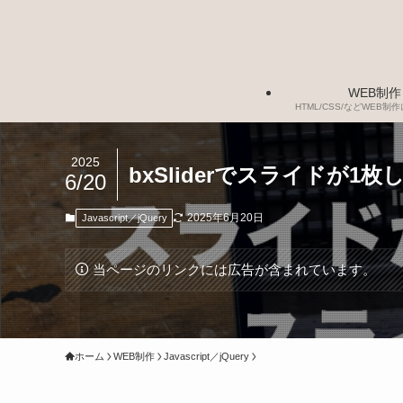
WEB制作
HTML/CSS/などWEB
2025
bxSliderでスライドが
6/20
2025年6月20日
Javascript／jQuery
当ページのリンクには広告が含まれています。
ホーム
WEB制作
Javascript／jQuery