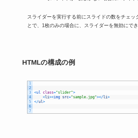
スライダーを実行する前にスライドの数をチェックし
とで、1枚のみの場合に、スライダーを無効にで
HTMLの構成の例
1
2
3
<
ul 
class
=
"slider"
>
4
<
li
>
<
img 
src
=
"sample.jpg"
>
<
/
li
>
5
<
/
ul
>
6
7