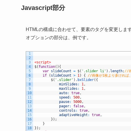
Javascript部分
HTMLの構成に合わせて、要素のタグを変更しま
オプションの部分は、例です。
1
2
3
<script>
4
$
(
function
(
)
{
5
var
slideCount
=
$
(
'.slider li'
)
.
length
;
/
6
if
(
slideCount
>
1
)
{
//画像が1枚より多ければ
7
$
(
'.slider'
)
.
bxSlider
(
{
8
minSlides
:
1
,
9
maxSlides
:
1
,
10
auto
:
true
,
11
speed
:
500
,
12
pause
:
5000
,
13
pager
:
false
,
14
controls
:
true
,
15
adaptiveHeight
:
true
,
16
}
)
;
17
}
18
}
)
;