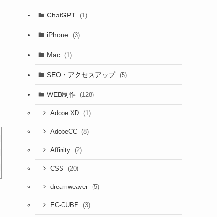
ChatGPT
(1)
iPhone
(3)
Mac
(1)
SEO・アクセスアップ
(5)
WEB制作
(128)
(1)
Adobe XD
(8)
AdobeCC
(2)
Affinity
(20)
CSS
(5)
dreamweaver
(3)
EC-CUBE