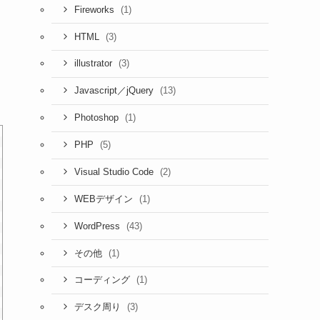
(1)
Fireworks
(3)
HTML
(3)
illustrator
(13)
Javascript／jQuery
(1)
Photoshop
(5)
PHP
(2)
Visual Studio Code
(1)
WEBデザイン
(43)
WordPress
(1)
その他
(1)
コーディング
(3)
デスク周り