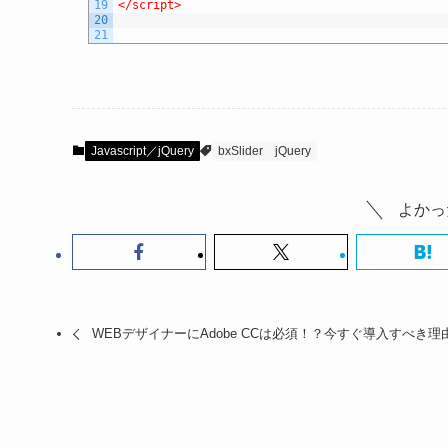
19
</script>
20
21
Javascript／jQuery
bxSlider
jQuery
よかっ
WEBデザイナーにAdobe CCは必須！？今すぐ導入すべき理