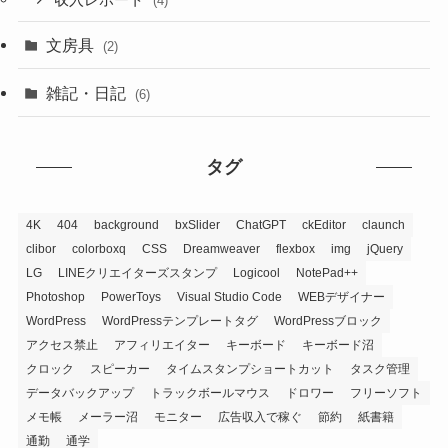
収入レポート
(4)
文房具
(2)
雑記・日記
(6)
タグ
4K
404
background
bxSlider
ChatGPT
ckEditor
claunch
clibor
colorboxq
CSS
Dreamweaver
flexbox
img
jQuery
LG
LINEクリエイターズスタンプ
Logicool
NotePad++
Photoshop
PowerToys
Visual Studio Code
WEBデザイナー
WordPress
WordPressテンプレートタグ
WordPressブロック
アクセス禁止
アフィリエイター
キーボード
キーボード沼
クロック
スピーカー
タイムスタンプショートカット
タスク管理
データバックアップ
トラックボールマウス
ドロワー
フリーソフト
メモ帳
メーラー沼
モニター
広告収入で稼ぐ
節約
紙書籍
通勤
通学