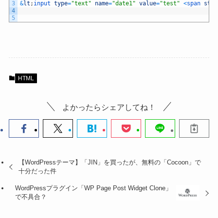
3
&
lt
;
input 
type
=
"text"
name
=
"date1"
value
=
"test"
<
span 
styl
4
5
HTML
よかったらシェアしてね！
【WordPressテーマ】「JIN」を買ったが、無料の「Cocoon」で
十分だった件
WordPressプラグイン「WP Page Post Widget Clone」
で不具合？