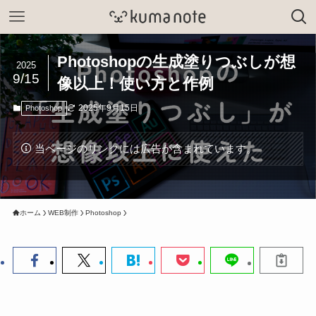
Photoshopの生成塗りつぶしが想
2025
9/15
像以上！使い方と作例
2025年9月15日
Photoshop
当ページのリンクには広告が含まれています。
ホーム
WEB制作
Photoshop