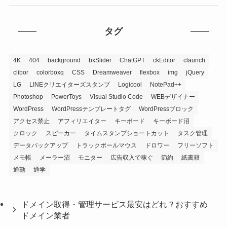
タグ
4K
404
background
bxSlider
ChatGPT
ckEditor
claunch
clibor
colorboxq
CSS
Dreamweaver
flexbox
img
jQuery
LG
LINEクリエイターズスタンプ
Logicool
NotePad++
Photoshop
PowerToys
Visual Studio Code
WEBデザイナー
WordPress
WordPressテンプレートタグ
WordPressブロック
アクセス禁止
アフィリエイター
キーボード
キーボード沼
クロック
スピーカー
タイムスタンプショートカット
タスク管理
データバックアップ
トラックボールマウス
ドロワー
フリーソフト
メモ帳
メーラー沼
モニター
広告収入で稼ぐ
節約
紙書籍
通勤
通学
ドメイン取得・管理サービス最安はどれ？おすすめ
ドメイン業者