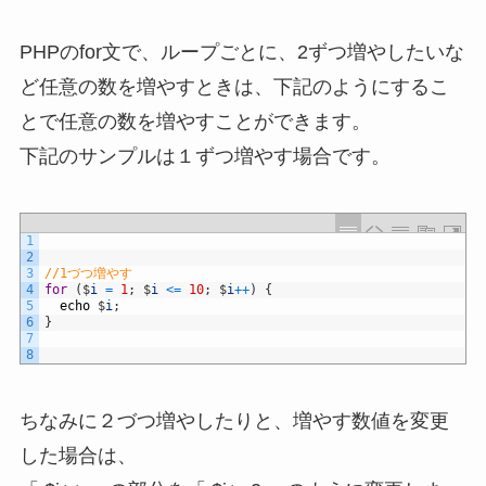
PHPのfor文で、ループごとに、2ずつ増やしたいな
ど任意の数を増やすときは、下記のようにするこ
とで任意の数を増やすことができます。
下記のサンプルは１ずつ増やす場合です。
1
2
3
//1づつ増やす
4
for
(
$
i
=
1
;
$
i
<=
10
;
$
i
++
)
{
5
echo
$
i
;
6
}
7
8
ちなみに２づつ増やしたりと、増やす数値を変更
した場合は、