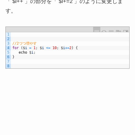
「 $i++ 」の部分を「 $i+=2 」のように変更しま
す。
1
2
3
//2づつ増やす
4
for
(
$
i
=
1
;
$
i
<=
10
;
$
i
+=
2
)
{
5
echo
$
i
;
6
}
7
8