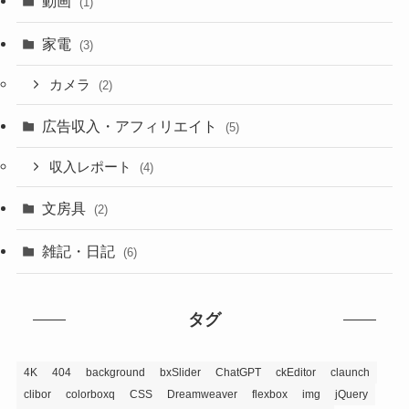
動画
(1)
家電
(3)
カメラ
(2)
広告収入・アフィリエイト
(5)
収入レポート
(4)
文房具
(2)
雑記・日記
(6)
タグ
4K
404
background
bxSlider
ChatGPT
ckEditor
claunch
clibor
colorboxq
CSS
Dreamweaver
flexbox
img
jQuery