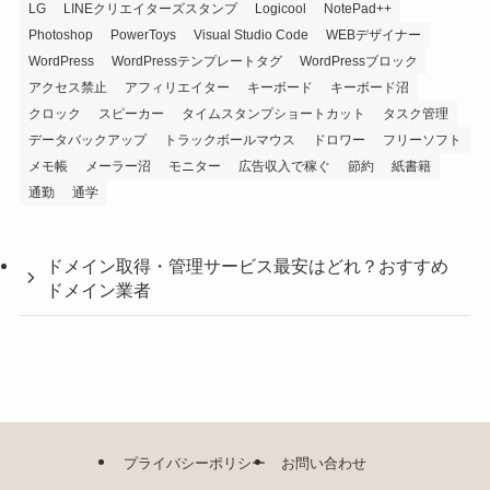
LG
LINEクリエイターズスタンプ
Logicool
NotePad++
Photoshop
PowerToys
Visual Studio Code
WEBデザイナー
WordPress
WordPressテンプレートタグ
WordPressブロック
アクセス禁止
アフィリエイター
キーボード
キーボード沼
クロック
スピーカー
タイムスタンプショートカット
タスク管理
データバックアップ
トラックボールマウス
ドロワー
フリーソフト
メモ帳
メーラー沼
モニター
広告収入で稼ぐ
節約
紙書籍
通勤
通学
ドメイン取得・管理サービス最安はどれ？おすすめ
ドメイン業者
プライバシーポリシー
お問い合わせ