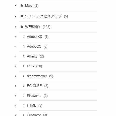
Mac
(1)
SEO・アクセスアップ
(5)
WEB制作
(128)
(1)
Adobe XD
(8)
AdobeCC
(2)
Affinity
(20)
CSS
(5)
dreamweaver
(3)
EC-CUBE
(1)
Fireworks
(3)
HTML
(3)
illustrator