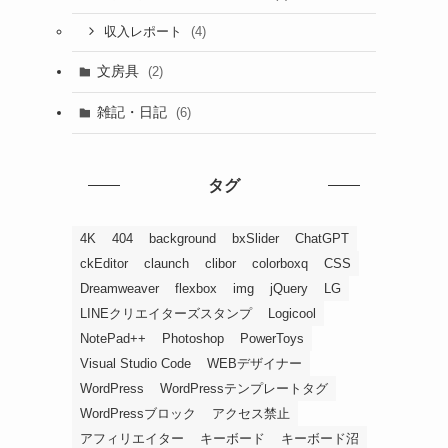
(4)
収入レポート
文房具
(2)
雑記・日記
(6)
タグ
4K
404
background
bxSlider
ChatGPT
ckEditor
claunch
clibor
colorboxq
CSS
Dreamweaver
flexbox
img
jQuery
LG
LINEクリエイターズスタンプ
Logicool
NotePad++
Photoshop
PowerToys
Visual Studio Code
WEBデザイナー
WordPress
WordPressテンプレートタグ
WordPressブロック
アクセス禁止
アフィリエイター
キーボード
キーボード沼