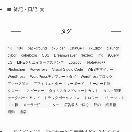
雑記・日記
(6)
タグ
4K
404
background
bxSlider
ChatGPT
ckEditor
claunch
clibor
colorboxq
CSS
Dreamweaver
flexbox
img
jQuery
LG
LINEクリエイターズスタンプ
Logicool
NotePad++
Photoshop
PowerToys
Visual Studio Code
WEBデザイナー
WordPress
WordPressテンプレートタグ
WordPressブロック
アクセス禁止
アフィリエイター
キーボード
キーボード沼
クロック
スピーカー
タイムスタンプショートカット
タスク管理
データバックアップ
トラックボールマウス
ドロワー
フリーソフト
メモ帳
メーラー沼
モニター
広告収入で稼ぐ
節約
紙書籍
通勤
通学
ドメイン取得・管理サービス最安はどれ？おすすめ