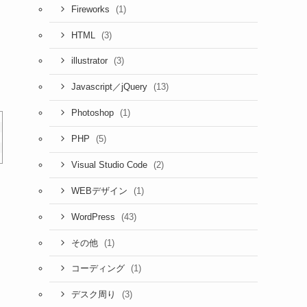
(1)
Fireworks
(3)
HTML
(3)
illustrator
(13)
Javascript／jQuery
(1)
Photoshop
(5)
PHP
(2)
Visual Studio Code
(1)
WEBデザイン
(43)
WordPress
(1)
その他
(1)
コーディング
(3)
デスク周り