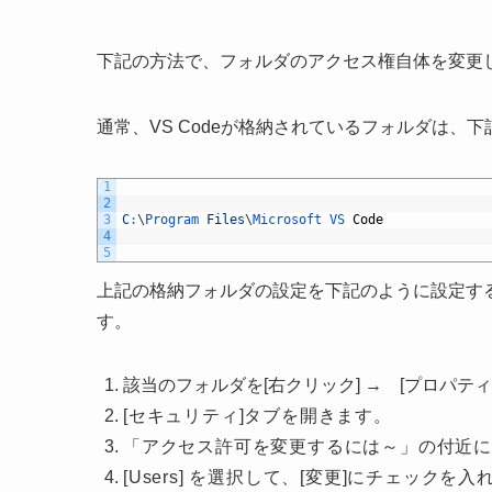
下記の方法で、フォルダのアクセス権自体を変更
通常、VS Codeが格納されているフォルダは、
1
2
3
C
:
\
Program 
Files
\
Microsoft 
VS 
Code
4
5
上記の格納フォルダの設定を下記のように設定す
す。
該当のフォルダを[右クリック] → [プロパ
[セキュリティ]タブを開きます。
「アクセス許可を変更するには～」の付近に
[Users] を選択して、[変更]にチェックを入