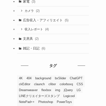
家電
(3)
(2)
カメラ
広告収入・アフィリエイト
(5)
(4)
収入レポート
文房具
(2)
雑記・日記
(6)
タグ
4K
404
background
bxSlider
ChatGPT
ckEditor
claunch
clibor
colorboxq
CSS
Dreamweaver
flexbox
img
jQuery
LG
LINEクリエイターズスタンプ
Logicool
NotePad++
Photoshop
PowerToys