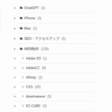
ChatGPT
(1)
iPhone
(3)
Mac
(1)
SEO・アクセスアップ
(5)
WEB制作
(128)
(1)
Adobe XD
(8)
AdobeCC
(2)
Affinity
(20)
CSS
(5)
dreamweaver
(3)
EC-CUBE