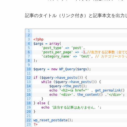
記事のタイトル（リンク付き）と記事本文を出力
1
2
3
<?php
4
$args
=
array
(
5
'post_type'
=
>
'post'
,
6
'posts_per_page'
=
>
-
1
,
//出力する記事数（全てな
7
'category_name'
=
>
'test'
,
// カテゴリースラ
8
)
;
9
10
$query
=
new
WP_Query
(
$args
)
;
11
12
if
(
$query
->
have_posts
(
)
)
{
13
while
(
$query
->
have_posts
(
)
)
{
14
$query
->
the_post
(
)
;
15
echo
'<h2><a href="'
.
get_permalink
(
)
16
echo
'<div>'
.
the_content
(
)
.
'</div>'
;
17
}
18
}
else
{
19
echo
'該当する記事はありません。'
;
20
}
21
22
wp_reset_postdata
(
)
;
23
?>