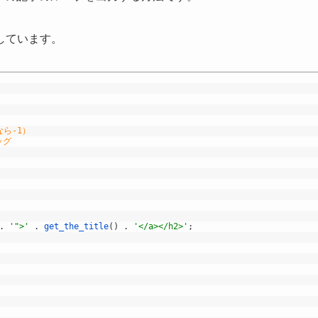
しています。
ら-1）
ッグ
.
'">'
.
get_the_title
(
)
.
'</a></h2>'
;