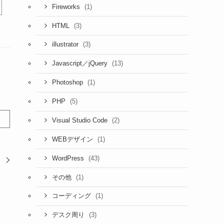
(1)
Fireworks
(3)
HTML
(3)
illustrator
(13)
Javascript／jQuery
(1)
Photoshop
(5)
PHP
(2)
Visual Studio Code
(1)
WEBデザイン
(43)
WordPress
】
(1)
その他
(1)
コーディング
(3)
デスク周り