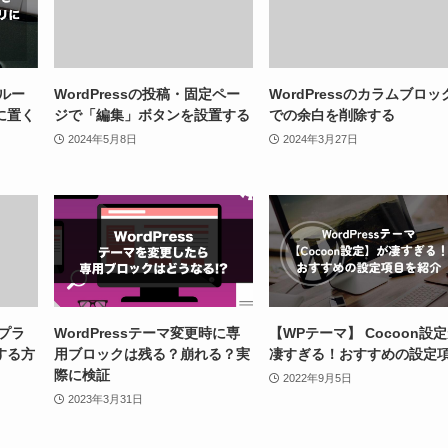
をルー
WordPressの投稿・固定ペー
WordPressのカラムブロッ
に置く
ジで「編集」ボタンを設置する
での余白を削除する
2024年5月8日
2024年3月27日
でプラ
WordPressテーマ変更時に専
【WPテーマ】 Cocoon設
する方
用ブロックは残る？崩れる？実
凄すぎる！おすすめの設定
際に検証
2022年9月5日
2023年3月31日