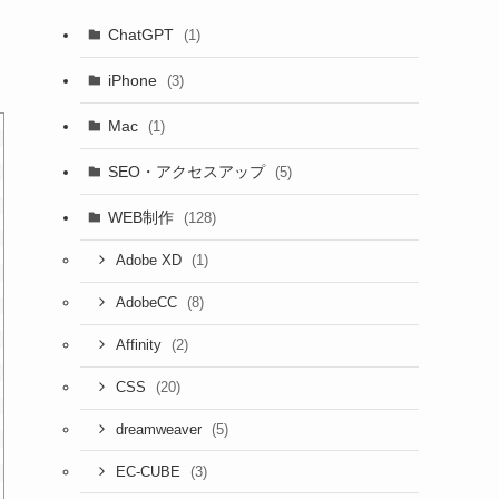
ChatGPT
(1)
iPhone
(3)
Mac
(1)
SEO・アクセスアップ
(5)
WEB制作
(128)
(1)
Adobe XD
(8)
AdobeCC
(2)
Affinity
(20)
CSS
(5)
dreamweaver
(3)
EC-CUBE