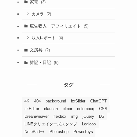
家電
(3)
(2)
カメラ
広告収入・アフィリエイト
(5)
(4)
収入レポート
文房具
(2)
雑記・日記
(6)
タグ
4K
404
background
bxSlider
ChatGPT
ckEditor
claunch
clibor
colorboxq
CSS
Dreamweaver
flexbox
img
jQuery
LG
LINEクリエイターズスタンプ
Logicool
NotePad++
Photoshop
PowerToys