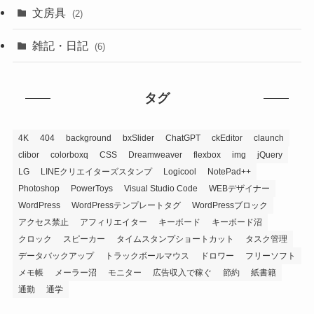
文房具
(2)
雑記・日記
(6)
タグ
4K
404
background
bxSlider
ChatGPT
ckEditor
claunch
clibor
colorboxq
CSS
Dreamweaver
flexbox
img
jQuery
LG
LINEクリエイターズスタンプ
Logicool
NotePad++
Photoshop
PowerToys
Visual Studio Code
WEBデザイナー
WordPress
WordPressテンプレートタグ
WordPressブロック
アクセス禁止
アフィリエイター
キーボード
キーボード沼
クロック
スピーカー
タイムスタンプショートカット
タスク管理
データバックアップ
トラックボールマウス
ドロワー
フリーソフト
メモ帳
メーラー沼
モニター
広告収入で稼ぐ
節約
紙書籍
通勤
通学