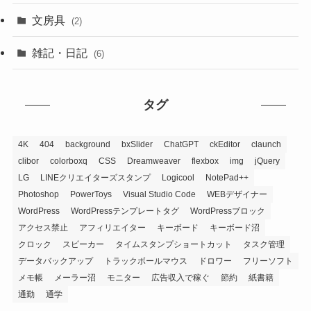
文房具
(2)
雑記・日記
(6)
タグ
4K
404
background
bxSlider
ChatGPT
ckEditor
claunch
clibor
colorboxq
CSS
Dreamweaver
flexbox
img
jQuery
LG
LINEクリエイターズスタンプ
Logicool
NotePad++
Photoshop
PowerToys
Visual Studio Code
WEBデザイナー
WordPress
WordPressテンプレートタグ
WordPressブロック
アクセス禁止
アフィリエイター
キーボード
キーボード沼
クロック
スピーカー
タイムスタンプショートカット
タスク管理
データバックアップ
トラックボールマウス
ドロワー
フリーソフト
メモ帳
メーラー沼
モニター
広告収入で稼ぐ
節約
紙書籍
通勤
通学